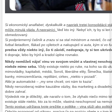
Si ekonomický analfabet, dyskalkulik a
napriek tretej konsolidácii stá
môže minulá vláda. A neprajníci.
Veď kto iný. Nebyť ich, ty by si len 
obmedzovaný.
Si podpriemerný čašník a zrazu si sa stal ministrom a nevieš, čo od 
futbal lietadlom, flákaš po výletoch a nakupuješ si auta, kým si vo f
predsa vždy niekto iný, čo ti závidí, nedopraje, ty si ten ukri
ti dopraje, lebo by hýril a kradol úplne rovnako.
Nikdy nemôžeš nájsť vinu vo svojom vnútri a vlastnej neschop
niekde mimo seba.
Vždy existuje niekto po ruke, na koho sa dá uk
mimovládky, kapitalisti, médiá, Soroš, liberálne elity, Šimečka, štat
banky, mimozemšťania, reptiliáni, cirkev, „niekto v pozadí“.
Alibi je automatické – „my sme chceli, oni nám to kazia“.
Nikdy nerozoberaj reálne kauzálne väzby, iba marketing a divadelnú
dobre zahrať.
Výsledok nie je dôležitý, ale naratív o tom, že zlyhalo niečo mimo 
existuje stále niekto, kto za to môže, vlastná neschopnosť sa nemus
Tento postup udržiava tvoje prežitie v politike – vina slúži ako politic
Odpúta pozornosť od výkonu,
posúva ťa na pozíciu obete
a v tom 