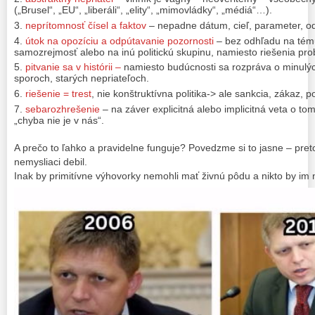
(„Brusel“, „EU“, „liberáli“, „elity“, „mimovládky“, „médiá“…).
neprítomnosť čísel a faktov
– nepadne dátum, cieľ, parameter, od
útok na opozíciu a odpútavanie pozornosti
– bez odhľadu na tému
samozrejmosť alebo na inú politickú skupinu, namiesto riešenia pr
pitvanie sa v histórii –
namiesto budúcnosti sa rozpráva o minulých
sporoch, starých nepriateľoch.
riešenie = trest
, nie konštruktívna politika-> ale sankcia, zákaz, 
sebarozhrešenie
– na záver explicitná alebo implicitná veta o to
„chyba nie je v nás“.
A prečo to ľahko a pravidelne funguje? Povedzme si to jasne – preto
nemysliaci debil.
Inak by primitívne výhovorky nemohli mať živnú pôdu a nikto by im 