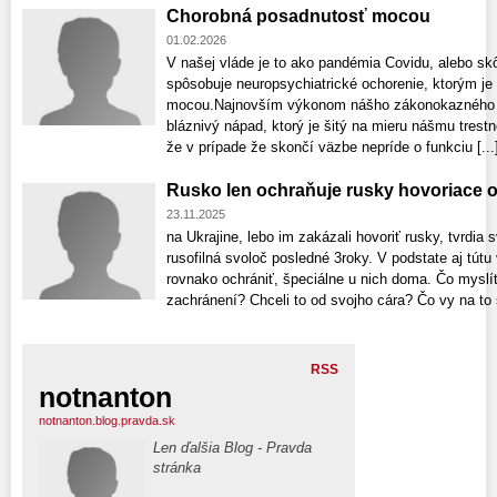
Chorobná posadnutosť mocou
01.02.2026
V našej vláde je to ako pandémia Covidu, alebo sk
spôsobuje neuropsychiatrické ochorenie, ktorým je
mocou.Najnovším výkonom nášho zákonokazného z
bláznivý nápad, ktorý je šitý na mieru nášmu trest
že v prípade že skončí väzbe nepríde o funkciu [...
Rusko len ochraňuje rusky hovoriace 
23.11.2025
na Ukrajine, lebo im zakázali hovoriť rusky, tvrdia s
rusofilná svoloč posledné 3roky. V podstate aj tút
rovnako ochrániť, špeciálne u nich doma. Čo myslít
zachránení? Chceli to od svojho cára? Čo vy na to
RSS
notnanton
notnanton.blog.pravda.sk
Len ďalšia Blog - Pravda
stránka