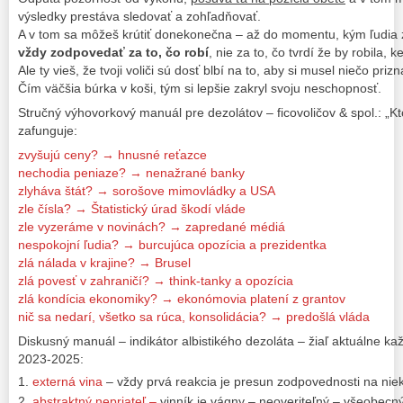
výsledky prestáva sledovať a zohľadňovať.
A v tom sa môžeš krútiť donekonečna – až do momentu, kým ľudia
vždy zodpovedať za to, čo robí
, nie za to, čo tvrdí že by robila, ke
Ale ty vieš, že tvoji voliči sú dosť blbí na to, aby si musel niečo prizn
Čím väčšia búrka v koši, tým si lepšie zakryl svoju neschopnosť.
Stručný výhovorkový manuál pre dezolátov – ficovoličov & spol.: „Kt
zafunguje:
zvyšujú ceny? → hnusné reťazce
nechodia peniaze? → nenažrané banky
zlyháva štát? → sorošove mimovládky a USA
zle čísla? → Štatistický úrad škodí vláde
zle vyzeráme v novinách? → zapredané médiá
nespokojní ľudia? → burcujúca opozícia a prezidentka
zlá nálada v krajine? → Brusel
zlá povesť v zahraničí? → think-tanky a opozícia
zlá kondícia ekonomiky? → ekonómovia platení z grantov
nič sa nedarí, všetko sa rúca, konsolidácia? → predošlá vláda
Diskusný manuál – indikátor albistikého dezoláta – žiaľ aktuálne ka
2023-2025:
externá vina
– vždy prvá reakcia je presun zodpovednosti na nie
abstraktný nepriateľ –
vinník je vágny – neoveriteľný – všeobecn