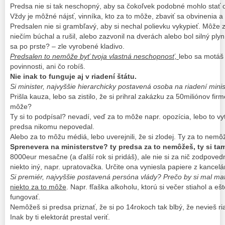
Predsa nie si tak neschopný, aby sa čokoľvek podobné mohlo stať 
Vždy je môžné nájsť, vinníka, kto za to môže, zbaviť sa obvinenia a z
Predsalen nie si grambľavý, aby si nechal polievku vykypieť. Môže z
niečím búchal a rušil, alebo zazvonil na dverách alebo bol silný plyn
sa po prste? – zle vyrobené kladivo.
Predsalen to nemôže byť tvoja vlastná neschopnosť,
lebo sa motáš
povinnosti, ani čo robíš.
Nie inak to funguje aj v riadení štátu.
Si minister, najvyššie hierarchicky postavená osoba na riadení minist
Prišla kauza, lebo sa zistilo, že si prihral zakázku za 50miliónov f
môže?
Ty si to podpísal? nevadí, veď za to môže napr. opozícia, lebo to vyt
predsa nikomu nepovedal.
Alebo za to môžu médiá, lebo uverejnili, že si zlodej. Ty za to nemô
Sprenevera na ministerstve? ty predsa za to nemôžeš, ty si ta
8000eur mesačne (a ďalší rok si pridáš), ale nie si za nič zodpove
niekto iný, napr. upratovačka. Určite ona vyniesla papiere z kancelári
Si premiér, najvyššie postavená persóna vlády? Prečo by si mal 
niekto za to môže
. Napr. fľaška alkoholu, ktorú si večer stiahol a e
fungovať.
Nemôžeš si predsa priznať, že si po 14rokoch tak blbý, že nevieš ria
Inak by ti elektorát prestal veriť.