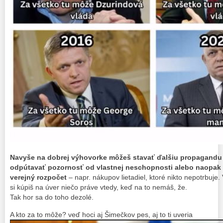
Navyše na dobrej výhovorke môžeš stavať ďalšiu propagandu n
odpútavať pozornosť od vlastnej neschopnosti alebo naopak 
verejný rozpočet
– napr. nákupov lietadiel, ktoré nikto nepotrbuje. 
si kúpiš na úver niečo práve vtedy, keď na to nemáš, že.
Tak hor sa do toho dezolé.
A kto za to môže? veď hoci aj Šimečkov pes, aj to ti uveria