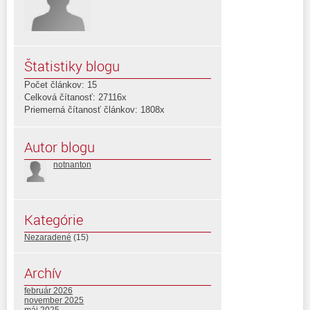
Štatistiky blogu
Počet článkov: 15
Celková čítanosť: 27116x
Priemerná čítanosť článkov: 1808x
Autor blogu
notnanton
Kategórie
Nezaradené
(15)
Archív
február 2026
november 2025
máj 2025