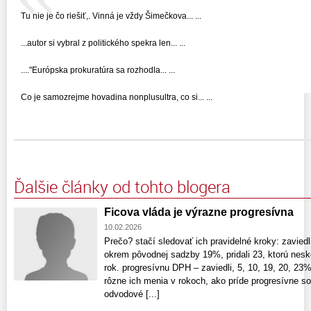
Tu nie je čo riešiť,. Vinná je vždy Šimečkova... ...
...autor si vybral z politického spekra len... ...
...."Európska prokuratúra sa rozhodla... ...
Co je samozrejme hovadina nonplusultra, co si... ...
Ďalšie články od tohto blogera
Ficova vláda je výrazne progresívna
10.02.2026
Prečo? stačí sledovať ich pravidelné kroky: zaviedl
okrem pôvodnej sadzby 19%, pridali 23, ktorú neskô
rok. progresívnu DPH – zaviedli, 5, 10, 19, 20, 23%
rôzne ich menia v rokoch, ako príde progresívne s
odvodové [...]