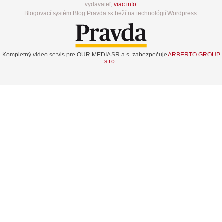
vydavateľ,
viac info
.
Blogovací systém Blog.Pravda.sk beží na technológií Wordpress.
Kompletný video servis pre OUR MEDIA SR a.s. zabezpečuje
ARBERTO GROUP
s.r.o.
.