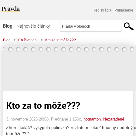
Registrácia
Prihlásenie
Blog
Najnovšie články
Najčítanejšie články
Blog
>
Čo život dal
>
Kto za to môže???
Najkomentovanejšie články
Zoznam blogov
Komerčné blogy
Kto za to môže???
3. novembra 2025 20:08
, Prečítané 1 156x,
notnanton
,
Nezaradené
Zhorel koláč? vykypela polievka? rozliate mlieko? hnusný nedeľný ob
to môže???