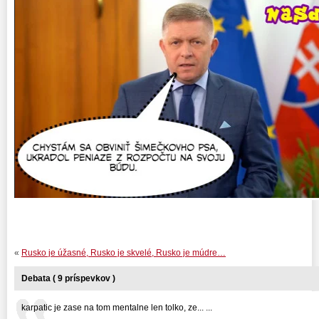
«
Rusko je úžasné, Rusko je skvelé, Rusko je múdre…
Debata ( 9 príspevkov )
karpatic je zase na tom mentalne len tolko, ze... ...